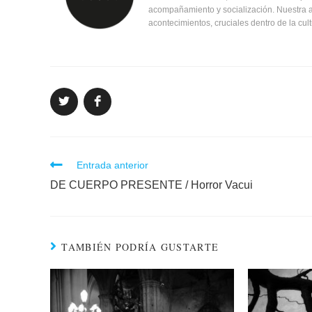
acompañamiento y socialización. Nuestra at
acontecimientos, cruciales dentro de la cul
CONTINUAR
Entrada anterior
LEYENDO
DE CUERPO PRESENTE / Horror Vacui
TAMBIÉN PODRÍA GUSTARTE